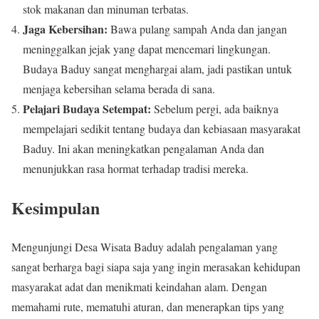
stok makanan dan minuman terbatas.
Jaga Kebersihan:
Bawa pulang sampah Anda dan jangan
meninggalkan jejak yang dapat mencemari lingkungan.
Budaya Baduy sangat menghargai alam, jadi pastikan untuk
menjaga kebersihan selama berada di sana.
Pelajari Budaya Setempat:
Sebelum pergi, ada baiknya
mempelajari sedikit tentang budaya dan kebiasaan masyarakat
Baduy. Ini akan meningkatkan pengalaman Anda dan
menunjukkan rasa hormat terhadap tradisi mereka.
Kesimpulan
Mengunjungi Desa Wisata Baduy adalah pengalaman yang
sangat berharga bagi siapa saja yang ingin merasakan kehidupan
masyarakat adat dan menikmati keindahan alam. Dengan
memahami rute, mematuhi aturan, dan menerapkan tips yang