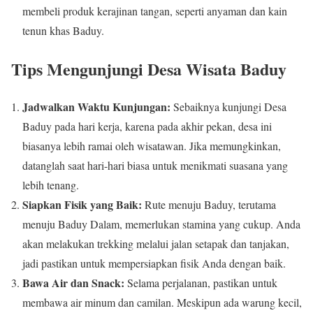
membeli produk kerajinan tangan, seperti anyaman dan kain
tenun khas Baduy.
Tips Mengunjungi Desa Wisata Baduy
Jadwalkan Waktu Kunjungan:
Sebaiknya kunjungi Desa
Baduy pada hari kerja, karena pada akhir pekan, desa ini
biasanya lebih ramai oleh wisatawan. Jika memungkinkan,
datanglah saat hari-hari biasa untuk menikmati suasana yang
lebih tenang.
Siapkan Fisik yang Baik:
Rute menuju Baduy, terutama
menuju Baduy Dalam, memerlukan stamina yang cukup. Anda
akan melakukan trekking melalui jalan setapak dan tanjakan,
jadi pastikan untuk mempersiapkan fisik Anda dengan baik.
Bawa Air dan Snack:
Selama perjalanan, pastikan untuk
membawa air minum dan camilan. Meskipun ada warung kecil,