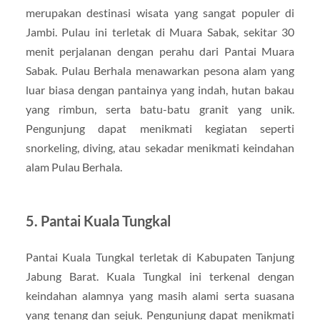
merupakan destinasi wisata yang sangat populer di
Jambi. Pulau ini terletak di Muara Sabak, sekitar 30
menit perjalanan dengan perahu dari Pantai Muara
Sabak. Pulau Berhala menawarkan pesona alam yang
luar biasa dengan pantainya yang indah, hutan bakau
yang rimbun, serta batu-batu granit yang unik.
Pengunjung dapat menikmati kegiatan seperti
snorkeling, diving, atau sekadar menikmati keindahan
alam Pulau Berhala.
5. Pantai Kuala Tungkal
Pantai Kuala Tungkal terletak di Kabupaten Tanjung
Jabung Barat. Kuala Tungkal ini terkenal dengan
keindahan alamnya yang masih alami serta suasana
yang tenang dan sejuk. Pengunjung dapat menikmati