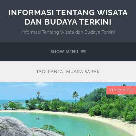
INFORMASI TENTANG WISATA
DAN BUDAYA TERKINI
Informasi Tentang Wisata dan Budaya Terkini
SHOW MENU
TAG:
PANTAI MUARA SABAK
STICKY POST