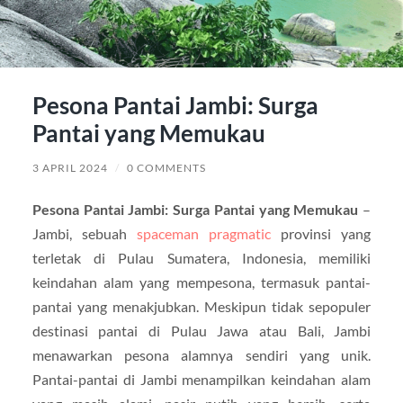
Pesona Pantai Jambi: Surga
Pantai yang Memukau
3 APRIL 2024
/
0 COMMENTS
Pesona Pantai Jambi: Surga Pantai yang Memukau
–
Jambi, sebuah
spaceman pragmatic
provinsi yang
terletak di Pulau Sumatera, Indonesia, memiliki
keindahan alam yang mempesona, termasuk pantai-
pantai yang menakjubkan. Meskipun tidak sepopuler
destinasi pantai di Pulau Jawa atau Bali, Jambi
menawarkan pesona alamnya sendiri yang unik.
Pantai-pantai di Jambi menampilkan keindahan alam