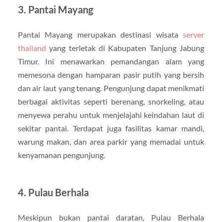
3. Pantai Mayang
Pantai Mayang merupakan destinasi wisata
server
thailand
yang terletak di Kabupaten Tanjung Jabung
Timur. Ini menawarkan pemandangan alam yang
memesona dengan hamparan pasir putih yang bersih
dan air laut yang tenang. Pengunjung dapat menikmati
berbagai aktivitas seperti berenang, snorkeling, atau
menyewa perahu untuk menjelajahi keindahan laut di
sekitar pantai. Terdapat juga fasilitas kamar mandi,
warung makan, dan area parkir yang memadai untuk
kenyamanan pengunjung.
4. Pulau Berhala
Meskipun bukan pantai daratan, Pulau Berhala