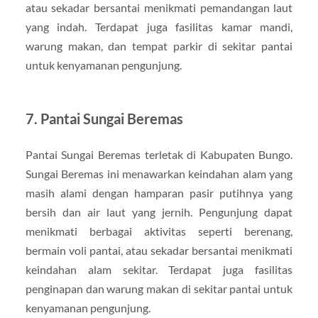
atau sekadar bersantai menikmati pemandangan laut
yang indah. Terdapat juga fasilitas kamar mandi,
warung makan, dan tempat parkir di sekitar pantai
untuk kenyamanan pengunjung.
7. Pantai Sungai Beremas
Pantai Sungai Beremas terletak di Kabupaten Bungo.
Sungai Beremas ini menawarkan keindahan alam yang
masih alami dengan hamparan pasir putihnya yang
bersih dan air laut yang jernih. Pengunjung dapat
menikmati berbagai aktivitas seperti berenang,
bermain voli pantai, atau sekadar bersantai menikmati
keindahan alam sekitar. Terdapat juga fasilitas
penginapan dan warung makan di sekitar pantai untuk
kenyamanan pengunjung.