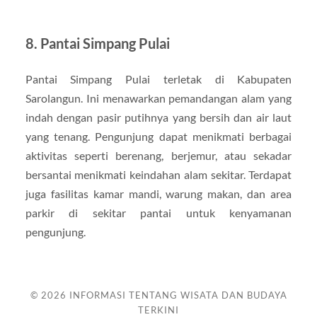
8. Pantai Simpang Pulai
Pantai Simpang Pulai terletak di Kabupaten
Sarolangun. Ini menawarkan pemandangan alam yang
indah dengan pasir putihnya yang bersih dan air laut
yang tenang. Pengunjung dapat menikmati berbagai
aktivitas seperti berenang, berjemur, atau sekadar
bersantai menikmati keindahan alam sekitar. Terdapat
juga fasilitas kamar mandi, warung makan, dan area
parkir di sekitar pantai untuk kenyamanan
pengunjung.
© 2026
INFORMASI TENTANG WISATA DAN BUDAYA
TERKINI