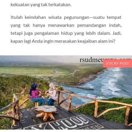
kekuatan yang tak terkatakan.
Itulah keindahan wisata pegunungan—suatu tempat
yang tak hanya menawarkan pemandangan indah,
tetapi juga pengalaman hidup yang lebih dalam. Jadi,
kapan lagi Anda ingin merasakan keajaiban alam ini?
STICKY POST