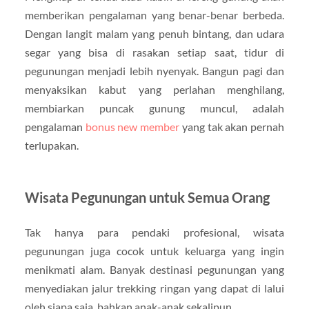
memberikan pengalaman yang benar-benar berbeda.
Dengan langit malam yang penuh bintang, dan udara
segar yang bisa di rasakan setiap saat, tidur di
pegunungan menjadi lebih nyenyak. Bangun pagi dan
menyaksikan kabut yang perlahan menghilang,
membiarkan puncak gunung muncul, adalah
pengalaman
bonus new member
yang tak akan pernah
terlupakan.
Wisata Pegunungan untuk Semua Orang
Tak hanya para pendaki profesional, wisata
pegunungan juga cocok untuk keluarga yang ingin
menikmati alam. Banyak destinasi pegunungan yang
menyediakan jalur trekking ringan yang dapat di lalui
oleh siapa saja, bahkan anak-anak sekalipun.