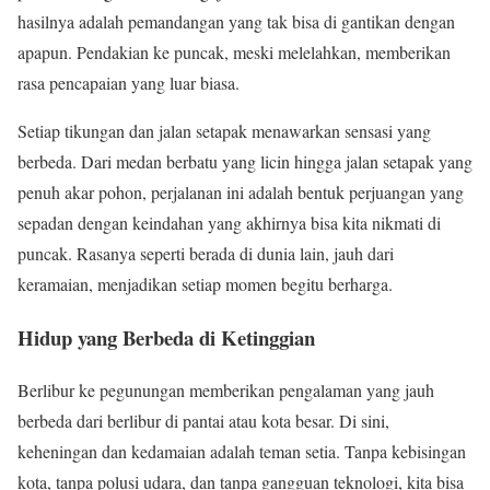
hasilnya adalah pemandangan yang tak bisa di gantikan dengan
apapun. Pendakian ke puncak, meski melelahkan, memberikan
rasa pencapaian yang luar biasa.
Setiap tikungan dan jalan setapak menawarkan sensasi yang
berbeda. Dari medan berbatu yang licin hingga jalan setapak yang
penuh akar pohon, perjalanan ini adalah bentuk perjuangan yang
sepadan dengan keindahan yang akhirnya bisa kita nikmati di
puncak. Rasanya seperti berada di dunia lain, jauh dari
keramaian, menjadikan setiap momen begitu berharga.
Hidup yang Berbeda di Ketinggian
Berlibur ke pegunungan memberikan pengalaman yang jauh
berbeda dari berlibur di pantai atau kota besar. Di sini,
keheningan dan kedamaian adalah teman setia. Tanpa kebisingan
kota, tanpa polusi udara, dan tanpa gangguan teknologi, kita bisa