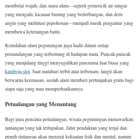
membelai wajah, dan suara alam—seperti gemericik air sungai
yang mengalir, kicauan burung yang berterbangan, dan deru
angin yang melintasi pepohonan—menjadi musik pengantar yang
membawa ketenangan batin.
Keindahan alam pegunungan juga hadir dalam setiap
pemandangan yang terbentang di hadapan mata. Puncak-puncak
yang menjulang tinggi menyuguhkan panorama luar biasa yang
kamboja slot
. Saat matahari terbit atau terbenam, langit akan
berwarna keemasan, seolah alam memberi pertunjukan gratis bagi
siapa saja yang mau memperhatikannya.
Petualangan yang Menantang
Bagi para pencinta petualangan, wisata pegunungan menawarkan
tantangan yang tak terlupakan. Jalur pendakian yang terjal dan
penuh rintangan akan menguji kekuatan fisik dan mental, namun