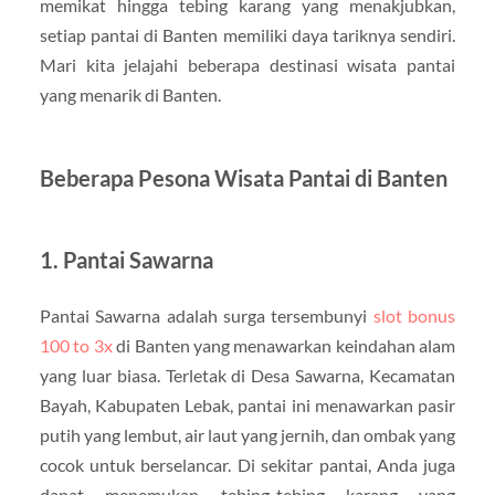
memikat hingga tebing karang yang menakjubkan,
setiap pantai di Banten memiliki daya tariknya sendiri.
Mari kita jelajahi beberapa destinasi wisata pantai
yang menarik di Banten.
Beberapa
Pesona Wisata Pantai di Banten
1. Pantai Sawarna
Pantai Sawarna adalah surga tersembunyi
slot bonus
100 to 3x
di Banten yang menawarkan keindahan alam
yang luar biasa. Terletak di Desa Sawarna, Kecamatan
Bayah, Kabupaten Lebak, pantai ini menawarkan pasir
putih yang lembut, air laut yang jernih, dan ombak yang
cocok untuk berselancar. Di sekitar pantai, Anda juga
dapat menemukan tebing-tebing karang yang