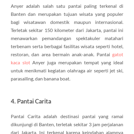
Anyer adalah salah satu pantai paling terkenal di
Banten dan merupakan tujuan wisata yang populer
bagi wisatawan domestik maupun internasional.
Terletak sekitar 150 kilometer dari Jakarta, pantai ini
menawarkan pemandangan spektakuler matahari
terbenam serta berbagai fasilitas wisata seperti hotel,
restoran, dan area bermain anak-anak. Pantai
gatot
kaca slot
Anyer juga merupakan tempat yang ideal
untuk menikmati kegiatan olahraga air seperti jet ski,
parasailing, dan banana boat.
4. Pantai Carita
Pantai Carita adalah destinasi pantai yang ramai
dikunjungi di Banten, terletak sekitar 3 jam perjalanan
dari Jakarta. Ini terkenal karena keindahan alamnya