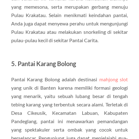
yang memesona, serta merupakan gerbang menuju
Pulau Krakatau. Selain menikmati keindahan pantai,
Anda juga dapat menyewa perahu untuk mengunjungi
Pulau Krakatau atau melakukan snorkeling di sekitar
pulau-pulau kecil di sekitar Pantai Carita.
5. Pantai Karang Bolong
Pantai Karang Bolong adalah destinasi
mahjong slot
yang unik di Banten karena memiliki formasi geologi
yang menarik, yaitu sebuah lubang besar di tengah
tebing karang yang terbentuk secara alami. Terletak di
Desa Cikeusik, Kecamatan Labuan, Kabupaten
Pandeglang, pantai ini menawarkan pemandangan
yang spektakuler serta ombak yang cocok untuk
berselancar. Pengunjung juga dapat menjelajahi gua-