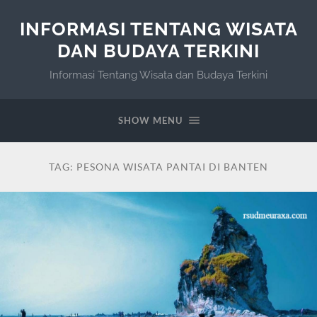
INFORMASI TENTANG WISATA
DAN BUDAYA TERKINI
Informasi Tentang Wisata dan Budaya Terkini
SHOW MENU
TAG:
PESONA WISATA PANTAI DI BANTEN