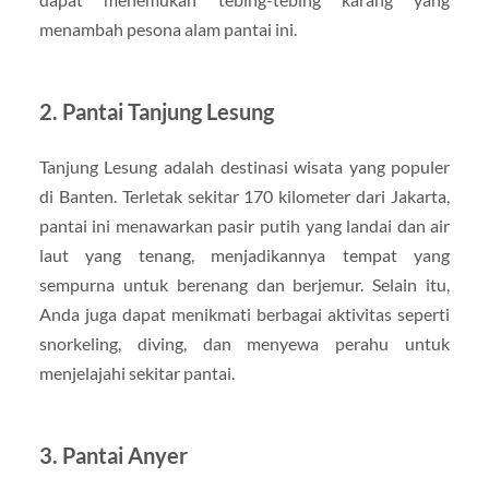
menambah pesona alam pantai ini.
2. Pantai Tanjung Lesung
Tanjung Lesung adalah destinasi wisata yang populer
di Banten. Terletak sekitar 170 kilometer dari Jakarta,
pantai ini menawarkan pasir putih yang landai dan air
laut yang tenang, menjadikannya tempat yang
sempurna untuk berenang dan berjemur. Selain itu,
Anda juga dapat menikmati berbagai aktivitas seperti
snorkeling, diving, dan menyewa perahu untuk
menjelajahi sekitar pantai.
3. Pantai Anyer