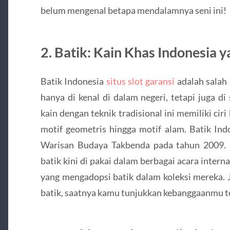
belum mengenal betapa mendalamnya seni ini!
2.
Batik: Kain Khas Indonesia 
Batik Indonesia
situs slot garansi
adalah salah 
hanya di kenal di dalam negeri, tetapi juga d
kain dengan teknik tradisional ini memiliki cir
motif geometris hingga motif alam. Batik In
Warisan Budaya Takbenda pada tahun 2009. D
batik kini di pakai dalam berbagai acara inter
yang mengadopsi batik dalam koleksi mereka.
batik, saatnya kamu tunjukkan kebanggaanmu t