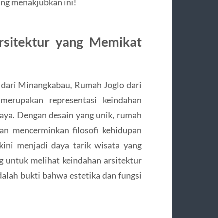
ng menakjubkan ini!
sitektur yang Memikat
dari Minangkabau, Rumah Joglo dari
merupakan representasi keindahan
udaya. Dengan desain yang unik, rumah
an mencerminkan filosofi kehidupan
ini menjadi daya tarik wisata yang
ng untuk melihat keindahan arsitektur
dalah bukti bahwa estetika dan fungsi