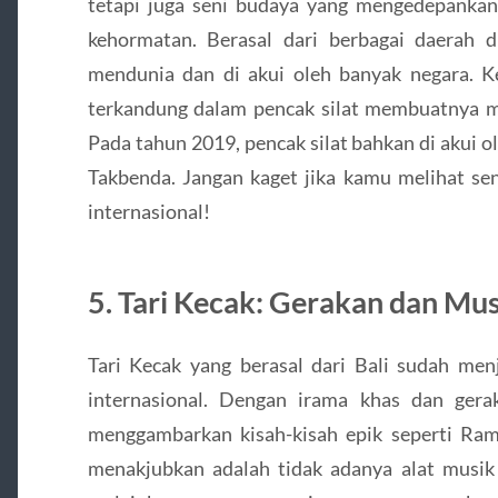
tetapi juga seni budaya yang mengedepankan ni
kehormatan. Berasal dari berbagai daerah di
mendunia dan di akui oleh banyak negara. Ke
terkandung dalam pencak silat membuatnya me
Pada tahun 2019, pencak silat bahkan di akui
Takbenda. Jangan kaget jika kamu melihat sen
internasional!
5.
Tari Kecak: Gerakan dan Mu
Tari Kecak yang berasal dari Bali sudah men
internasional. Dengan irama khas dan gerak
menggambarkan kisah-kisah epik seperti Ra
menakjubkan adalah tidak adanya alat musik t