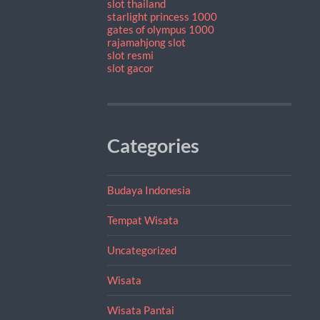
slot thailand
starlight princess 1000
gates of olympus 1000
rajamahjong slot
slot resmi
slot gacor
Categories
Budaya Indonesia
Tempat Wisata
Uncategorized
Wisata
Wisata Pantai