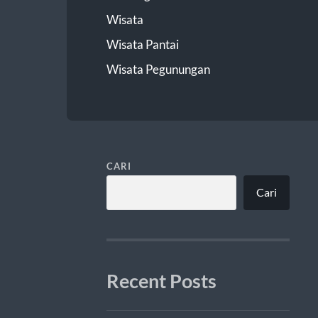
Wisata
Wisata Pantai
Wisata Pegunungan
CARI
Cari
Recent Posts