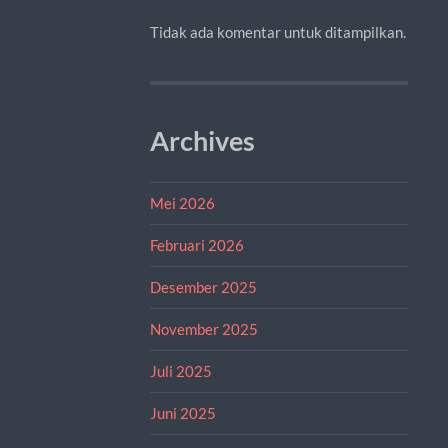
Tidak ada komentar untuk ditampilkan.
Archives
Mei 2026
Februari 2026
Desember 2025
November 2025
Juli 2025
Juni 2025