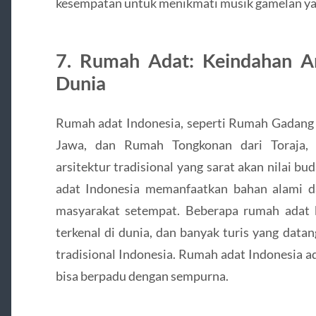
kesempatan untuk menikmati musik gamelan ya
7.
Rumah Adat: Keindahan Ar
Dunia
Rumah adat Indonesia, seperti Rumah Gadang 
Jawa, dan Rumah Tongkonan dari Toraja, 
arsitektur tradisional yang sarat akan nilai b
adat Indonesia memanfaatkan bahan alami d
masyarakat setempat. Beberapa rumah adat k
terkenal di dunia, dan banyak turis yang data
tradisional Indonesia. Rumah adat Indonesia a
bisa berpadu dengan sempurna.