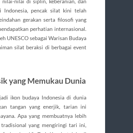
lai-nilai di siplin, keberanian, dan
 Indonesia, pencak silat kini telah
indahan gerakan serta filosofi yang
ndapatkan perhatian internasional.
 oleh UNESCO sebagai Warisan Budaya
iman silat beraksi di berbagai event
sik yang Memukau Dunia
jadi ikon budaya Indonesia di dunia
an tangan yang enerjik, tarian ini
mayana. Apa yang membuatnya lebih
radisional yang mengiringi tari ini,