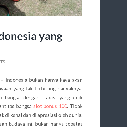
donesia yang
TS
 – Indonesia bukan hanya kaya akan
yaan yang tak terhitung banyaknya.
 bangsa dengan tradisi yang unik
dentitas bangsa
slot bonus 100
. Tidak
di kenal dan di apresiasi oleh dunia.
aan budaya ini, bukan hanya sebatas