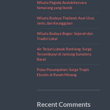
Wisata Pagoda Avalokitesvara
Semarang yang Ikonik
Wisata Budaya Thailand: Asal-Usul,
Jenis, dan Keunggulan
Wisata Budaya Bogor: Sejarah dan
Tradisi Lokal
Air Terjun Lubuak Rantiang: Surga
Tersembunyi di Jantung Sumatera
Barat
Pulau Pasumpahan: Surga Tropis
Eksotis di Ranah Minang
Recent Comments