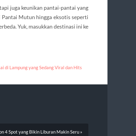
api juga keunikan pantai-pantai yang
i Pantai Mutun hingga eksotis seperti
beda. Yuk, masukkan destinasi ini ke
ai di Lampung yang Sedang Viral dan Hits
n 4 Spot yang Bikin Liburan Makin Seru »