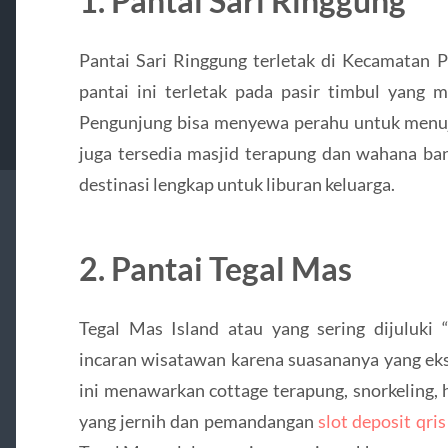
1. Pantai Sari Ringgung
Pantai Sari Ringgung terletak di Kecamatan 
pantai ini terletak pada pasir timbul yang m
Pengunjung bisa menyewa perahu untuk menuju 
juga tersedia masjid terapung dan wahana ba
destinasi lengkap untuk liburan keluarga.
2. Pantai Tegal Mas
Tegal Mas Island atau yang sering dijuluk
incaran wisatawan karena suasananya yang ekskl
ini menawarkan cottage terapung, snorkeling, 
yang jernih dan pemandangan
slot deposit qris