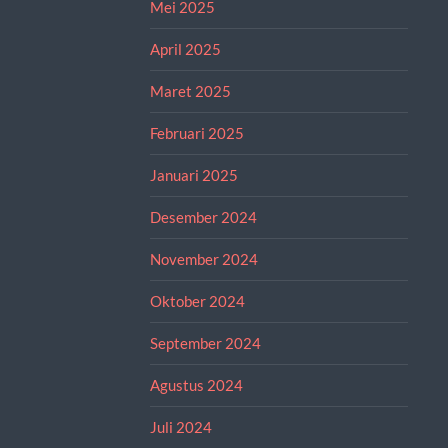
Mei 2025
April 2025
Maret 2025
Februari 2025
Januari 2025
Desember 2024
November 2024
Oktober 2024
September 2024
Agustus 2024
Juli 2024