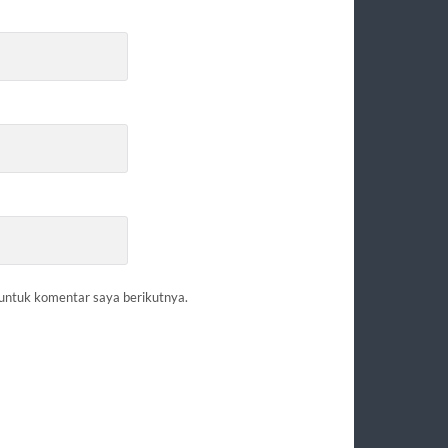
 untuk komentar saya berikutnya.