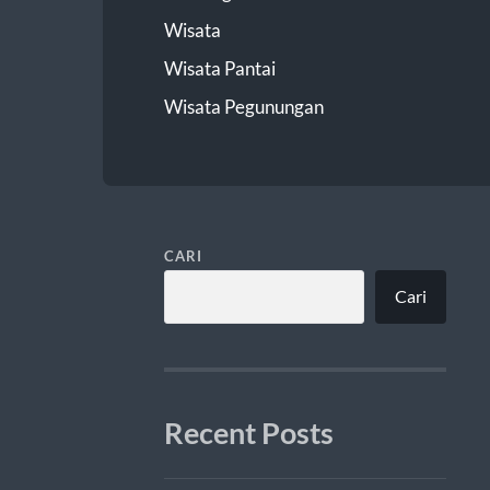
Wisata
Wisata Pantai
Wisata Pegunungan
CARI
Cari
Recent Posts