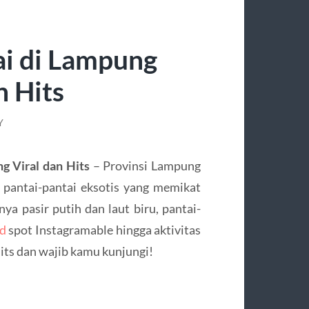
ai di Lampung
n Hits
Y
g Viral dan Hits
– Provinsi Lampung
 pantai-pantai eksotis yang memikat
a pasir putih dan laut biru, pantai-
nd
spot Instagramable hingga aktivitas
hits dan wajib kamu kunjungi!