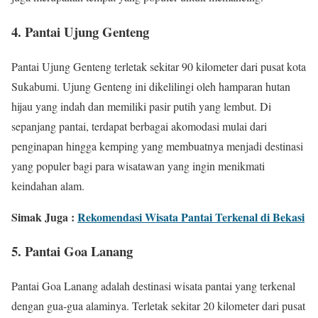
4. Pantai Ujung Genteng
Pantai Ujung Genteng terletak sekitar 90 kilometer dari pusat kota
Sukabumi. Ujung Genteng ini dikelilingi oleh hamparan hutan
hijau yang indah dan memiliki pasir putih yang lembut. Di
sepanjang pantai, terdapat berbagai akomodasi mulai dari
penginapan hingga kemping yang membuatnya menjadi destinasi
yang populer bagi para wisatawan yang ingin menikmati
keindahan alam.
Simak Juga :
Rekomendasi Wisata Pantai Terkenal di Bekasi
5. Pantai Goa Lanang
Pantai Goa Lanang adalah destinasi wisata pantai yang terkenal
dengan gua-gua alaminya. Terletak sekitar 20 kilometer dari pusat