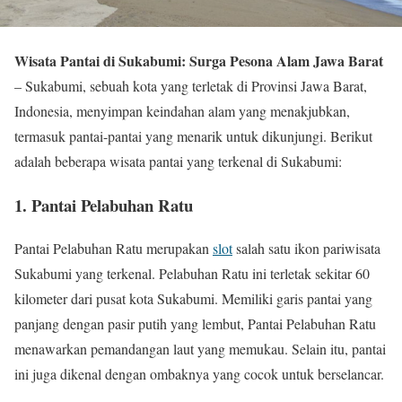
Wisata Pantai di Sukabumi: Surga Pesona Alam Jawa Barat
– Sukabumi, sebuah kota yang terletak di Provinsi Jawa Barat,
Indonesia, menyimpan keindahan alam yang menakjubkan,
termasuk pantai-pantai yang menarik untuk dikunjungi. Berikut
adalah beberapa wisata pantai yang terkenal di Sukabumi:
1. Pantai Pelabuhan Ratu
Pantai Pelabuhan Ratu merupakan
slot
salah satu ikon pariwisata
Sukabumi yang terkenal. Pelabuhan Ratu ini terletak sekitar 60
kilometer dari pusat kota Sukabumi. Memiliki garis pantai yang
panjang dengan pasir putih yang lembut, Pantai Pelabuhan Ratu
menawarkan pemandangan laut yang memukau. Selain itu, pantai
ini juga dikenal dengan ombaknya yang cocok untuk berselancar.